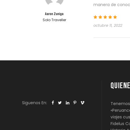
manera de conocer
Aaron Zuniga
Solo Traveller
octubre 11, 2022
QUIEN
Siguenos En:
Tenemos 
«Peruance
viajes cu
Fidelus C