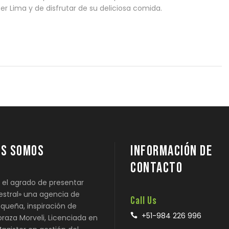
 Lima y de disfrutar de su deliciosa comida.
ES SOMOS
INFORMACIÓN DE
CONTACTO
el agrado de presentar
stral» una agencia de
Call Us
squeña, inspiración de
+51-984 226 996
oraza Morveli, Licenciada en