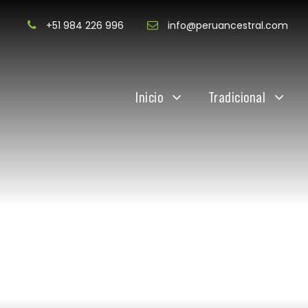
+51 984 226 996
info@peruancestral.com
Inicio
Tradicional