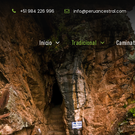
+51 984 226 996
info@peruancestral.com
Inicio
Tradicional
Camina