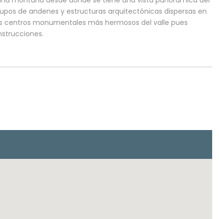
de una montaña desde donde se tiene una vista panorámica del
grupos de andenes y estructuras arquitectónicas dispersas en
 los centros monumentales más hermosos del valle pues
strucciones.