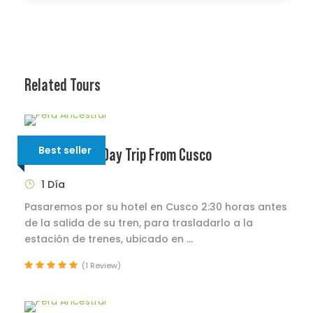
Related Tours
Best seller
Machu Picchu Day Trip From Cusco
1 Día
Pasaremos por su hotel en Cusco 2:30 horas antes
de la salida de su tren, para trasladarlo a la
estación de trenes, ubicado en ...
(1 Review)