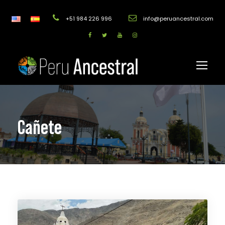
+51 984 226 996
info@peruancestral.com
Cañete