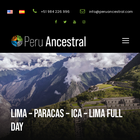
+51 984 226 996
info@peruancestral.com
LIMA – PARACAS – ICA – LIMA FULL
DAY