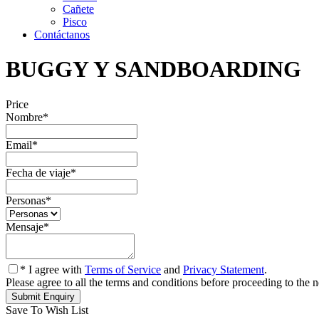
Cañete
Pisco
Contáctanos
BUGGY Y SANDBOARDING
Price
Nombre
*
Email
*
Fecha de viaje
*
Personas
*
Mensaje
*
* I agree with
Terms of Service
and
Privacy Statement
.
Please agree to all the terms and conditions before proceeding to the n
Save To Wish List