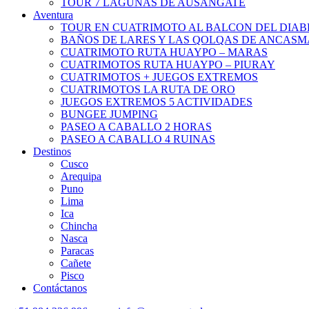
TOUR 7 LAGUNAS DE AUSANGATE
Aventura
TOUR EN CUATRIMOTO AL BALCON DEL DIAB
BAÑOS DE LARES Y LAS QOLQAS DE ANCAS
CUATRIMOTO RUTA HUAYPO – MARAS
CUATRIMOTOS RUTA HUAYPO – PIURAY
CUATRIMOTOS + JUEGOS EXTREMOS
CUATRIMOTOS LA RUTA DE ORO
JUEGOS EXTREMOS 5 ACTIVIDADES
BUNGEE JUMPING
PASEO A CABALLO 2 HORAS
PASEO A CABALLO 4 RUINAS
Destinos
Cusco
Arequipa
Puno
Lima
Ica
Chincha
Nasca
Paracas
Cañete
Pisco
Contáctanos