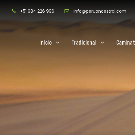
+51 984 226 996
info@peruancestral.com
Inicio
Tradicional
Camina