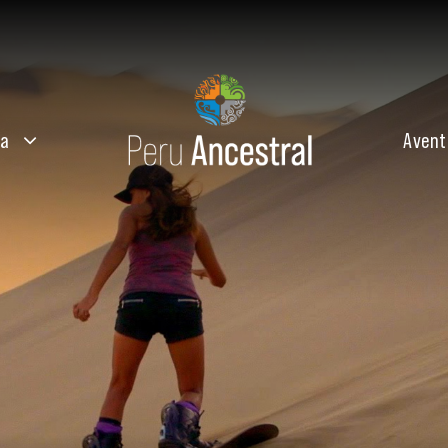
ta
Avent