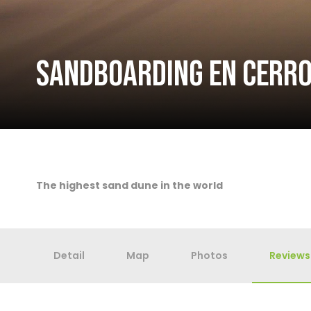
SANDBOARDING EN CERR
The highest sand dune in the world
Detail
Map
Photos
Reviews